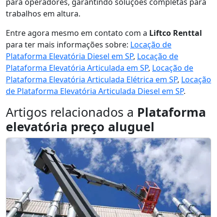
para operadores, garantindo soluções completas para
trabalhos em altura.
Entre agora mesmo em contato com a
Liftco Renttal
para ter mais informações sobre:
Locação de
Plataforma Elevatória Diesel em SP
,
Locação de
Plataforma Elevatória Articulada em SP
,
Locação de
Plataforma Elevatória Articulada Elétrica em SP
,
Locação
de Plataforma Elevatória Articulada Diesel em SP
.
Artigos relacionados a
Plataforma
elevatória preço aluguel