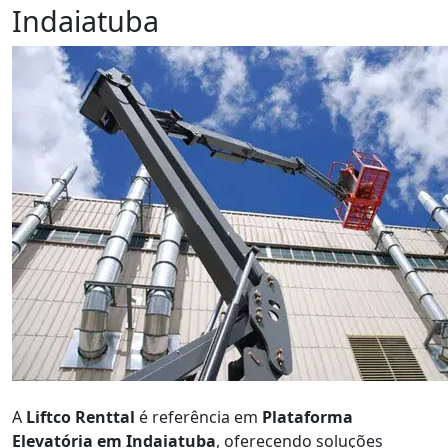
Indaiatuba
Orçamento
A
Liftco Renttal
é referência em
Plataforma
Elevatória em Indaiatuba
, oferecendo soluções