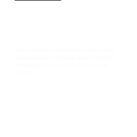
Estamos Aqui Para Ajudar!
Precisa de mais informações sobre nossos
serviços ou quer entender qual é a melhor
solução para o seu piso? Fale com nossa
equipe.
WHATSAPP
(11) 99488-1077
EMAIL
contato@liftco.com.br