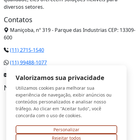
diversos setores.
Contatos
Maniçoba, nº 319 - Parque das Industrias CEP: 13309-
600
(11) 2715-1540
(11) 99488-1077
contato@liftco.com.br
Valorizamos sua privacidade
Nossas Páginas
Utilizamos cookies para melhorar sua
experiência de navegação, exibir anúncios ou
Home
conteúdos personalizados e analisar nosso
Sobre nós
tráfego. Ao clicar em "Aceitar tudo", você
Serviços
concorda com o uso de cookies.
Contato
Mapa do site
Personalizar
Rejeitar todos