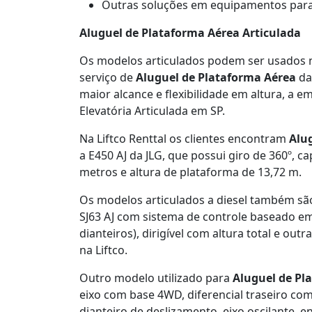
Outras soluções em equipamentos para
Aluguel de Plataforma Aérea Articulada
Os modelos articulados podem ser usados 
serviço de
Aluguel de Plataforma Aérea
da
maior alcance e flexibilidade em altura, 
Elevatória Articulada em SP.
Na Liftco Renttal os clientes encontram
Alu
a E450 AJ da JLG, que possui giro de 360º, c
metros e altura de plataforma de 13,72 m.
Os modelos articulados a diesel também s
SJ63 AJ com sistema de controle baseado em 
dianteiros), dirigível com altura total e o
na Liftco.
Outro modelo utilizado para
Aluguel de Pl
eixo com base 4WD, diferencial traseiro co
dianteiro de deslizamento, eixo oscilante, e