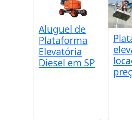
Aluguel de
Pla
Plataforma
elev
Elevatória
loc
Diesel em SP
pre