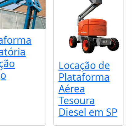
taforma
atória
ação
Locação de
ço
Plataforma
Aérea
Tesoura
Diesel em SP